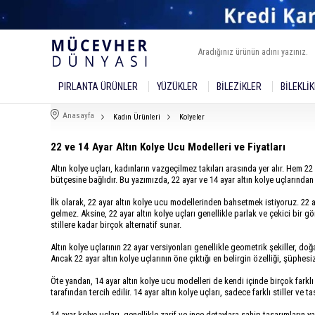
PIRLANTA ÜRÜNLER
YÜZÜKLER
BILEZIKLER
BILEKLI
Anasayfa
Kadın Ürünleri
Kolyeler
22 ve 14 Ayar Altın Kolye Ucu Modelleri ve Fiyatları
Altın kolye uçları, kadınların vazgeçilmez takıları arasında yer alır. Hem 22
bütçesine bağlıdır. Bu yazımızda, 22 ayar ve 14 ayar altın kolye uçlarında
İlk olarak, 22 ayar altın kolye ucu modellerinden bahsetmek istiyoruz. 22 a
gelmez. Aksine, 22 ayar altın kolye uçları genellikle parlak ve çekici bir
stillere kadar birçok alternatif sunar.
Altın kolye uçlarının 22 ayar versiyonları genellikle geometrik şekiller, doğ
Ancak 22 ayar altın kolye uçlarının öne çıktığı en belirgin özelliği, şüphesi
Öte yandan, 14 ayar altın kolye ucu modelleri de kendi içinde birçok farklı
tarafından tercih edilir. 14 ayar altın kolye uçları, sadece farklı stiller ve 
14 ayar kolye uçları, genellikle zarif ve ince detaylara sahip tasarımların yan