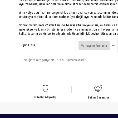
Aynı zamanda, daha modern ve minimalist tasarımları tercih edenler için d
Altın kolye ucu fiyatları ise genellikle altının ayar sayısına, tasarımının de
unutmayın ki altın takı alırken sadece fiyat değil, aynı zamanda kalite, tas
Sonuç olarak, hem 22 ayar hem de 14 ayar altın kolye uçları, kaliteleri ve z
geleneksel ve klasik bir stil, ister modern ve minimalist bir stil olsun, al
kalite, tasarım ve kişisel tercihlerinizde önemlidir. Mücevher dünyasınd
Filtre
Seçtiğiniz kategoriye ait ürün bulunmamaktadır.
Güvenli Alışveriş
Bakım Garantisi