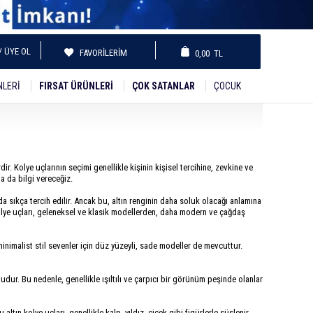
/ ÜYE OL
FAVORILERIM
0,00
TL
NLERI
FIRSAT ÜRÜNLERI
ÇOK SATANLAR
ÇOCUK
ir. Kolye uçlarının seçimi genellikle kişinin kişisel tercihine, zevkine ve
a da bilgi vereceğiz.
da sıkça tercih edilir. Ancak bu, altın renginin daha soluk olacağı anlamına
 kolye uçları, geleneksel ve klasik modellerden, daha modern ve çağdaş
e minimalist stil sevenler için düz yüzeyli, sade modeller de mevcuttur.
udur. Bu nedenle, genellikle ışıltılı ve çarpıcı bir görünüm peşinde olanlar
 altın kolye uçları, genellikle kalp, yıldız, çiçek gibi figürlerle süslenir.