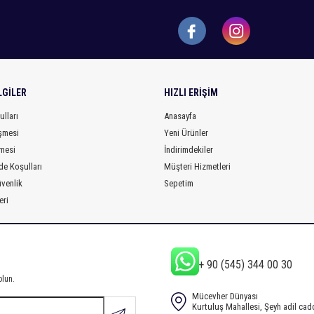
LGILER
HIZLI ERIŞIM
ulları
Anasayfa
şmesi
Yeni Ürünler
mesi
İndirimdekiler
de Koşulları
Müşteri Hizmetleri
üvenlik
Sepetim
eri
+ 90 (545) 344 00 30
olun.
Mücevher Dünyası
Kurtuluş Mahallesi, Şeyh adil ca