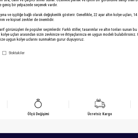
e geniş bir yelpazede seçenek vardır.
tayına ve işçiliğe bağlı olarak değişkenlik gösterir. Genellikle, 22 ayar altın kolye uçları, 
arım ve kişisel zevkler de önemlidir.
arif görünüşleri ile popüler seçimlerdir. Farklı stiller, tasarımlar ve altın tonları sunan 
tın kolye uçları arasından sizin zevkinize ve ihtiyaçlarınıza en uygun modeli bulabilirsini
a size uygun kolye uclarını sunmaktan gurur duyuyoruz.
Stoktakiler
Ölçü Değişimi
Ücretsiz Kargo