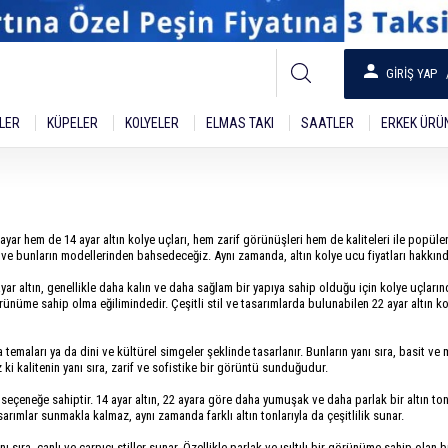
GIRIŞ YAP
KLER
KÜPELER
KOLYELER
ELMAS TAKI
SAATLER
ERKEK ÜRÜ
 ayar hem de 14 ayar altın kolye uçları, hem zarif görünüşleri hem de kaliteleri ile popülerd
n ve bunların modellerinden bahsedeceğiz. Aynı zamanda, altın kolye ucu fiyatları hakkınd
yar altın, genellikle daha kalın ve daha sağlam bir yapıya sahip olduğu için kolye uçların
 görünüme sahip olma eğilimindedir. Çeşitli stil ve tasarımlarda bulunabilen 22 ayar altın
a temaları ya da dini ve kültürel simgeler şeklinde tasarlanır. Bunların yanı sıra, basit v
z ki kalitenin yanı sıra, zarif ve sofistike bir görüntü sunduğudur.
 seçeneğe sahiptir. 14 ayar altın, 22 ayara göre daha yumuşak ve daha parlak bir altın ton
tasarımlar sunmakla kalmaz, aynı zamanda farklı altın tonlarıyla da çeşitlilik sunar.
ı sıra, canlı ve çarpıcı stiller sunar. Özellikle parlak ve ışıltılı bir görünüme sahip olan bu