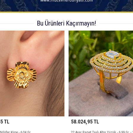
Bu Ürünleri Kaçırmayın!
58.024,95 TL
39.446,40 TL
22 Ayar Baget Taşlı Altın Yüzük - 6,99 Gr. - 17
22 Ayar Sırataşlı Altın Fa