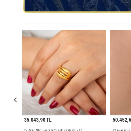
50.452,65 TL
- 3,92 Gr. - 17
22 Ayar Altın Nilüfer Küpe - 6,04 Gr.