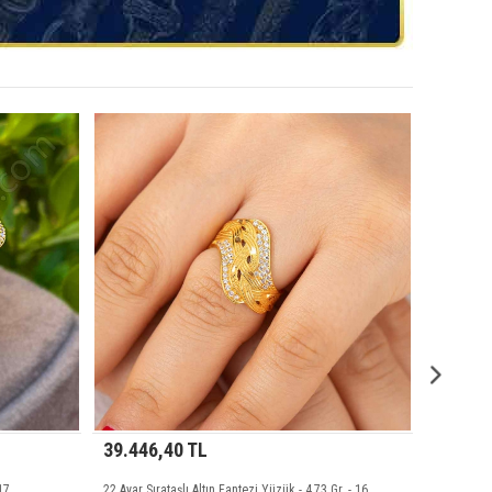
28.968,45 TL
ntezi Yüzük - 4,73 Gr. - 16
22 Ayar Sonsuzluk Altın Küpe - 3,06 Gr.