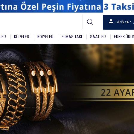
GIRIŞ YAP
KLER
KÜPELER
KOLYELER
ELMAS TAKI
SAATLER
ERKEK ÜRÜ