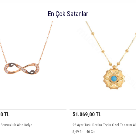
En Çok Satanlar
11.030,90 TL
5
e
14 Ayar Taşlı Sonsuzluk Altın Kolye
2
5