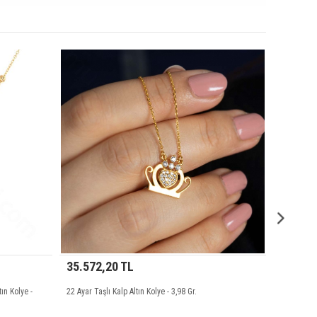
1.069,00 TL
35.572,20 TL
2 Ayar Taşlı Dorika Toplu Özel Tasarım Altın Kolye -
22 Ayar Taşlı Kalp Altın Kolye - 3
,49 Gr. - 46 Cm.