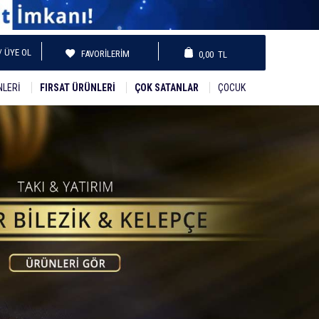
/ ÜYE OL
FAVORILERIM
0,00
TL
NLERI
FIRSAT ÜRÜNLERI
ÇOK SATANLAR
ÇOCUK