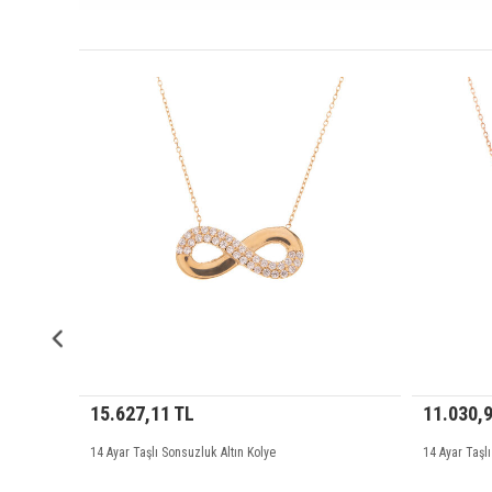
.116,42 TL
15.627,11 TL
yar Taşlı Dorika Kalp Altın Kolye
14 Ayar Taşlı Sonsuzluk Altın Koly